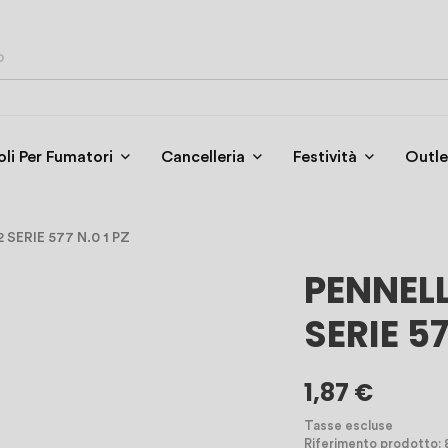
oli Per Fumatori
Cancelleria
Festività
Outle
SERIE 577 N.0 1 PZ
PENNEL
SERIE 57
1,87 €
Tasse escluse
Riferimento prodotto: 