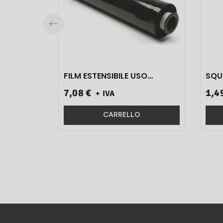
FILM ESTENSIBILE USO
SQU
MANUALE NERO ART.530211
ART.
7,08 €
1,4
+ IVA
KG 2,4 1 PZ}
CARRELLO