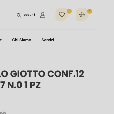
0

Account
t
Chi Siamo
Servizi
LO GIOTTO CONF.12
7 N.0 1 PZ
8139