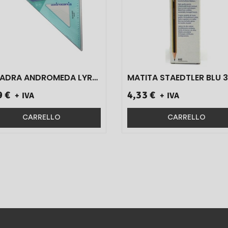
ADRA ANDROMEDA LYRA
MATITA STAEDTLER BLU 
N21300 31/45 1 PZ}
ART.120-3 12 PZ}
9 €
4,33 €
+ IVA
+ IVA
CARRELLO
CARRELLO