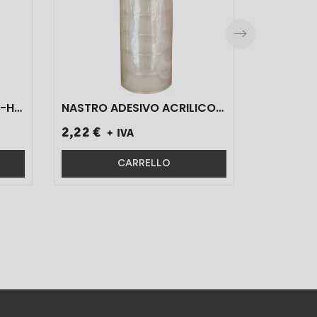
3-H
NASTRO ADESIVO ACRILICO
TRASPARENTE ART.640100
2,22 €
+ IVA
19MM X 20MT 8 PZ}
CARRELLO