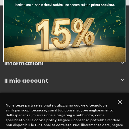
Capitan Ingrosso
Km. 78.000, SS148, Km 78, 04100
04100 Latina, Italia
0773252002
info@capitaningrosso.it
Informazioni

Il mio account

Newsletter
close
Noi e terze parti selezionate utilizziamo cookie o tecnologie
simili per scopi tecnici e, con il tuo consenso, per miglioramento
dell’esperienza, misurazione e targeting e pubblicità, come
specificato nella cookie policy. Negare il consenso potrebbe rendere
non disponibili le funzionalità correlate. Puoi liberamente dare, negare