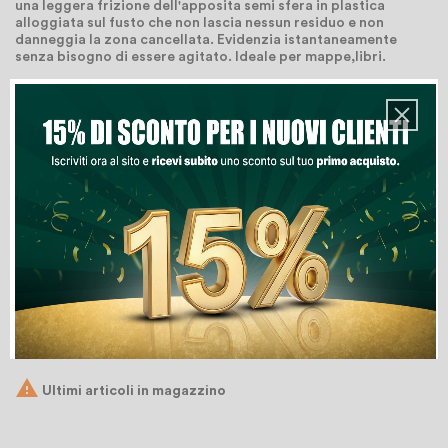
una leggera frizione dell'apposita semi sfera in plastica
alloggiata sul fusto che non lascia nessun residuo e non
danneggia la zona cancellata. Evidenzia istantaneamente
senza bisogno di essere agitato. Ideale per mappe,libri.
Quantità
Aggiungi Al Carrello
Lista Dei Desideri

Ultimi articoli in magazzino