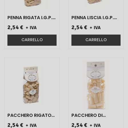
PENNA RIGATA I.G.P.
PENNA LISCIA I.G.P.
D'ANIELLO ART.S0504
D'ANIELLO ART.S0801
2,54 €
2,54 €
+ IVA
+ IVA
500 GR 1 PZ}
500 GR 1 PZ}
CARRELLO
CARRELLO
PACCHERO RIGATO
PACCHERO DI
I.G.P. D'ANIELLO
GRAGNANO I.G.P.
2,54 €
2,54 €
+ IVA
+ IVA
ART.S0610 500 GR 1
D'ANIELLO ART.S0832