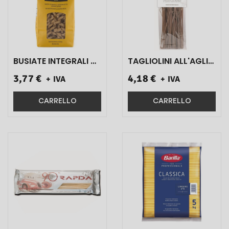
BUSIATE INTEGRALI DI
TAGLIOLINI ALL'AGLIO
GRANO DURO
NERO ART.15643 250
3,77 €
4,18 €
+ IVA
+ IVA
SICILIANO ART.06
GR 1 PZ}
500 GR 1 PZ}
CARRELLO
CARRELLO