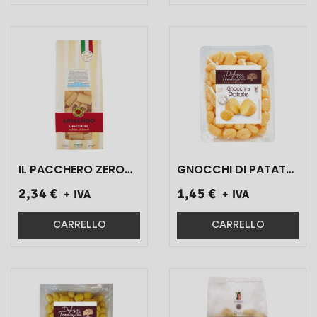
IL PACCHERO ZERO
GNOCCHI DI PATATE
PESTICIDI 500 GR 1
GR 500 1 PZ}
2,34 €
1,45 €
+ IVA
+ IVA
PZ}
CARRELLO
CARRELLO