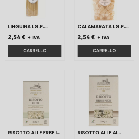
LINGUINA I.G.P.
CALAMARATA I.G.P.
D'ANIELLO ART.S0542
D'ANIELLO ART.S0733
2,54 €
2,54 €
+ IVA
+ IVA
500 GR 1 PZ}
500 GR 1 PZ}
CARRELLO
CARRELLO
RISOTTO ALLE ERBE IN
RISOTTO ALLE AI
SCATOLA ART.0030
FUNGHI PORCINI IN