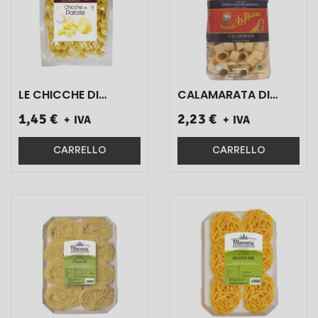
LE CHICCHE DI
CALAMARATA DI
PATATE GR 500 1 PZ}
GRAGNANO
1,45 €
2,23 €
+ IVA
+ IVA
ART.BO124 500 GR 1
PZ}
CARRELLO
CARRELLO