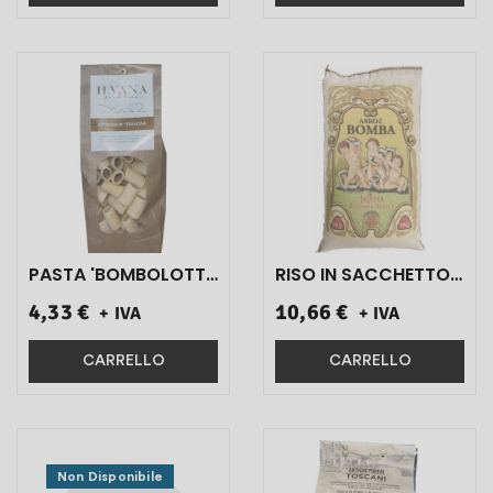
PASTA 'BOMBOLOTTI
RISO IN SACCHETTO
' ILVANA DI GRANO
ARROZ BOMBA - LA
4,33 €
10,66 €
+ IVA
+ IVA
DURO 500 GR 1 PZ}
PERLA TEODORO
ALUPEZ 1 KG
COD.20401}
CARRELLO
CARRELLO
Non Disponibile