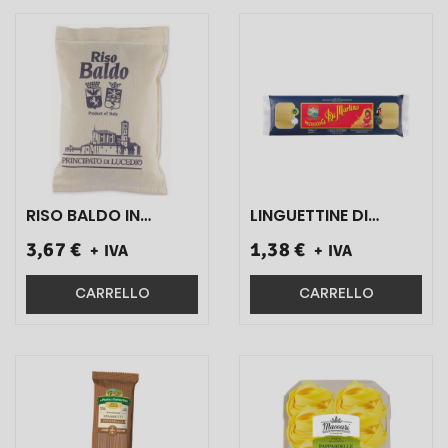
RISO BALDO IN
LINGUETTINE DI
SACCHETTO
GRAGNANO ART.13
3,67 €
1,38 €
+ IVA
+ IVA
ART.0128 500 GR 1
500 GR 1 PZ}
PZ}
CARRELLO
CARRELLO