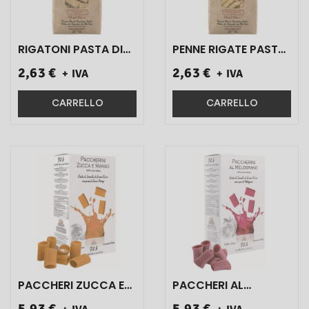
RIGATONI PASTA DI
PENNE RIGATE PASTA
SEMOLA DI GRANO
DI SEMOLA DI GRANO
2,63 €
2,63 €
+ IVA
+ IVA
DURO TRAFILATAAL
DURO TRAFILATA AL
BRONZO ART.332 500
BRONZO ART.321 500
GR 1 PZ}
GR 1 PZ}
CARRELLO
CARRELLO
PACCHERI ZUCCA E
PACCHERI AL
MANGO ART.9212 250
MELOGRANO
5,93 €
5,93 €