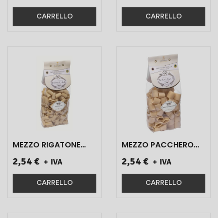
PZ}
500 GR 1 PZ}
CARRELLO
CARRELLO
MEZZO RIGATONE
MEZZO PACCHERO
I.G.P. D'ANIELLO
RIGATO I.G.P.
2,54 €
2,54 €
+ IVA
+ IVA
ART.S0641 500 GR 1
D'ANIELLO ART.S0627
PZ}
500 GR 1 PZ}
CARRELLO
CARRELLO