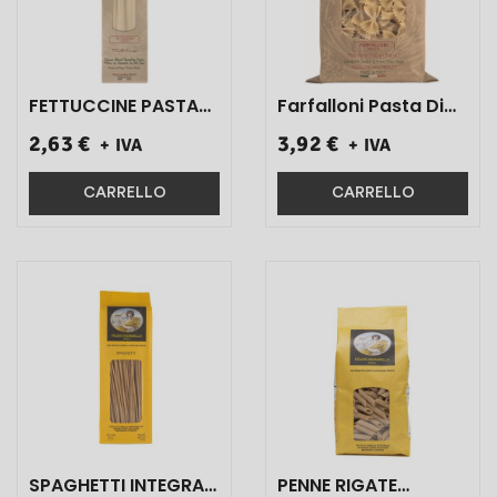
FETTUCCINE PASTA
Farfalloni Pasta Di
DI SEMOLA DI GRANO
Semola Di Grano
2,63 €
3,92 €
+ IVA
+ IVA
DURO TRAFILATAAL
Duro Trailata Al
BRONZO ART.322 500
Bronzo Art.158 500
GR 1 PZ}
Gr X 1 Pz}
CARRELLO
CARRELLO
SPAGHETTI INTEGRALI
PENNE RIGATE