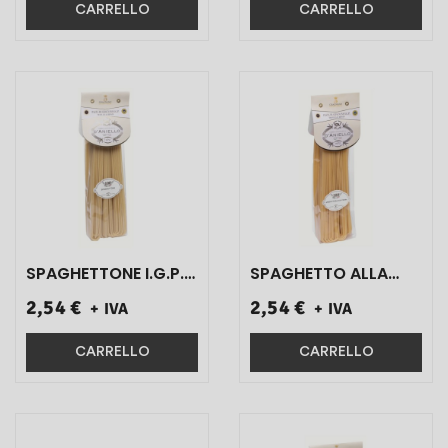
CARRELLO
CARRELLO
SPAGHETTONE I.G.P.
SPAGHETTO ALLA
D'ANIELLO ART.S0771
CHITARRA I.G.P.
2,54 €
2,54 €
+ IVA
+ IVA
500 GR 1 PZ}
D'ANIELLO ART.S0559
500 GR 1 PZ}
CARRELLO
CARRELLO