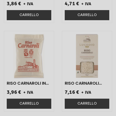
3,86 €
4,71 €
+ IVA
+ IVA
250 GR 1 PZ}
SCATOLA ART.0033
250 GR 1 PZ}
CARRELLO
CARRELLO
RISO CARNAROLI IN
RISO CARNAROLI
SACCHETTO
ART.0123SC 1 KG 1
3,96 €
7,16 €
+ IVA
+ IVA
ART.0122 500 GR 1
PZ}
PZ}
CARRELLO
CARRELLO