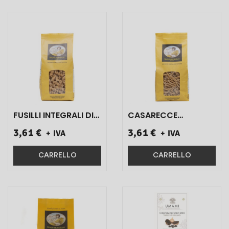
FUSILLI INTEGRALI DI
CASARECCE
GRANO DURO
INTEGRALI DI GRANO
3,61 €
3,61 €
+ IVA
+ IVA
SICILIANO ART.012
DURO SICILIANO
500 GR 1 PZ}
ART.02 500 GR 1 PZ}
CARRELLO
CARRELLO