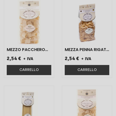
MEZZO PACCHERO
MEZZA PENNA RIGATA
GRAGNANO I.G.P.
I.G.P. D'ANIELLO
2,54 €
2,54 €
+ IVA
+ IVA
D'ANIELLO ART.S0849
ART.S0891 500 GR 1
500 GR 1 PZ}
PZ}
CARRELLO
CARRELLO