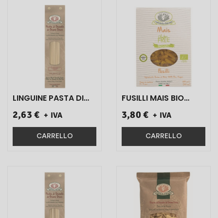
LINGUINE PASTA DI
FUSILLI MAIS BIO
SEMOLA DI GRANO
GLUTEN FREE
2,63 €
3,80 €
+ IVA
+ IVA
DURO TRAFILATAAL
ART.4556 250 GR 1
BRONZO ART.316 500
PZ}
GR 1 PZ}
CARRELLO
CARRELLO