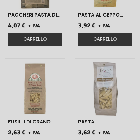
PACCHERI PASTA DI
PASTA AL CEPPO
SEMOLA DI GRANO
GRANO DURO
4,07 €
3,92 €
+ IVA
+ IVA
DURO TRAFILATAAL
ART.10274 500 GR 1
BRONZO ART.145 500
PZ}
GR 1 PZ}
CARRELLO
CARRELLO
FUSILLI DI GRANO
PASTA
DURO 500 GR 1 PZ}
'MACCHERONCINI '
2,63 €
3,62 €
+ IVA
+ IVA
ILVANA DI GRANO