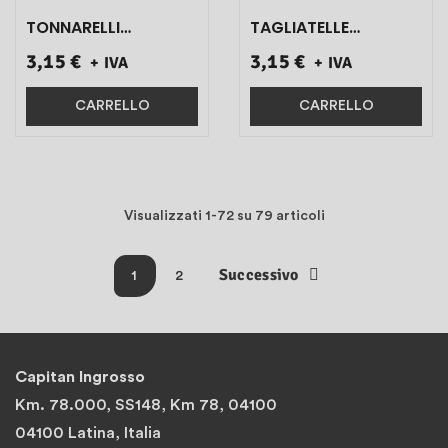
TONNARELLI
TAGLIATELLE
ALL'UOVO ART.01.64
RUSTICHE ALL'UOVO
3,15 €
3,15 €
+ IVA
+ IVA
500 GR 1 PZ}
ART.01.76 500 GR 1
PZ}
CARRELLO
CARRELLO
Visualizzati 1-72 su 79 articoli
Successivo
1
2
Capitan Ingrosso
Km. 78.000, SS148, Km 78, 04100
04100 Latina, Italia