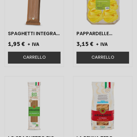
SPAGHETTI INTEGRALI
PAPPARDELLE
100% GRANO
ALL'UOVO ART.01.90
1,95 €
3,15 €
+ IVA
+ IVA
ITALIANO 500 GR 1
500 GR 1 PZ}
PZ}
CARRELLO
CARRELLO