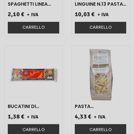
SPAGHETTI LINEA
LINGUINE N.13 PASTA
CATERING 90
PROFESSIONALE
2,10 €
10,03 €
+ IVA
+ IVA
SECONDI
CLASSICA 5 KG 1 PZ}
ART.R077294 300 GR
1 PZ}
CARRELLO
CARRELLO
BUCATINI DI
PASTA
GRAGNANO ART.007
'MACCHERONCINI '
1,38 €
4,33 €
+ IVA
+ IVA
500 GR 1 PZ}
ILVANA DI GRANO
DURO 500 GR 1 PZ}
CARRELLO
CARRELLO