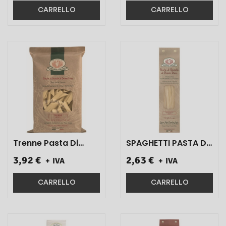
DURO 300 GR 1 PZ}
CARRELLO
CARRELLO
Trenne Pasta Di
SPAGHETTI PASTA DI
Semola Di Grano
SEMOLA DI GRANO
3,92 €
2,63 €
+ IVA
+ IVA
Duro Trafilata Al
DURO TRAFILATAAL
Bronzo Art.141 500
BRONZO ART.313 500
Gr 1 Pz}
GR 1 PZ}
CARRELLO
CARRELLO