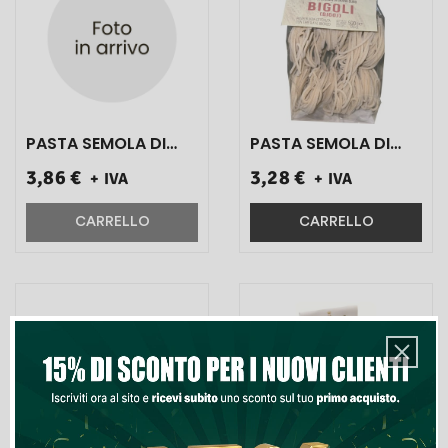
PASTA SEMOLA DI
PASTA SEMOLA DI
GRANO DURO
GRANO DURO
3,86 €
3,28 €
+ IVA
+ IVA
GR.500/12 BIGOLI
GR.500/12 BIGOLI
COD.1208 1 PZ}
COD.1208 1 PZ}
CARRELLO
CARRELLO