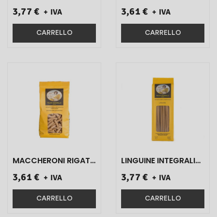
DI GRANO DURO
INTEGRALI DI GRANO
3,77 €
3,61 €
+ IVA
+ IVA
SICILIANO ART.01 500
DURO SICILIANO
GR 1 PZ}
ART.03 500 GR 1 PZ}
CARRELLO
CARRELLO
MACCHERONI RIGATI
LINGUINE INTEGRALI
INTEGRALI DI GRANO
DI GRANO DURO
3,61 €
3,77 €
+ IVA
+ IVA
DURO SICILIANO
SICILIANO ART.09
ART.05 500 GR 1 PZ}
500 GR 1 PZ}
CARRELLO
CARRELLO