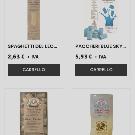
SPAGHETTI DEL LEONE
PACCHERI BLUE SKY
PASTA DI SEMOLA DI
ART.87955 250 GR 1
2,63 €
5,93 €
+ IVA
+ IVA
GRANO DURO
PZ}
TRAFILATAAL
BRONZO ART.5998
CARRELLO
CARRELLO
500 GR 1 PZ}