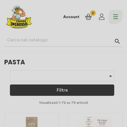
0
navi
☰
Account
Togg

PASTA

Filtra
Visualizzati 1-72 su 79 articoli