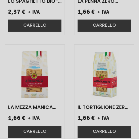
LO SPAGHETTO BIO-
LA PENNA ZERO
INTEGRALE 500 GR 1
PESTICIDI 500 GR 1
2,37 €
1,66 €
+ IVA
+ IVA
PZ}
PZ}
CARRELLO
CARRELLO
LA MEZZA MANICA
IL TORTIGLIONE ZERO
ZERO PESTICIDI 500
PESTICIDI 500 GR 1
1,66 €
1,66 €
+ IVA
+ IVA
GR 1 PZ}
PZ}
CARRELLO
CARRELLO