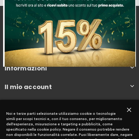
Capitan Ingrosso
Km. 78.000, SS148, Km 78, 04100
04100 Latina, Italia
0773252002
info@capitaningrosso.it
Informazioni

Il mio account

Newsletter
close
Noi e terze parti selezionate utilizziamo cookie o tecnologie
simili per scopi tecnici e, con il tuo consenso, per miglioramento
dell’esperienza, misurazione e targeting e pubblicità, come
specificato nella cookie policy. Negare il consenso potrebbe rendere
non disponibili le funzionalità correlate. Puoi liberamente dare, negare