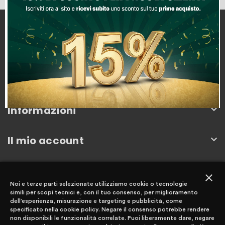
Capitan Ingrosso
Km. 78.000, SS148, Km 78, 04100
04100 Latina, Italia
0773252002
info@capitaningrosso.it
Informazioni

Il mio account

Newsletter
close
Noi e terze parti selezionate utilizziamo cookie o tecnologie
simili per scopi tecnici e, con il tuo consenso, per miglioramento
dell’esperienza, misurazione e targeting e pubblicità, come
specificato nella cookie policy. Negare il consenso potrebbe rendere
non disponibili le funzionalità correlate. Puoi liberamente dare, negare