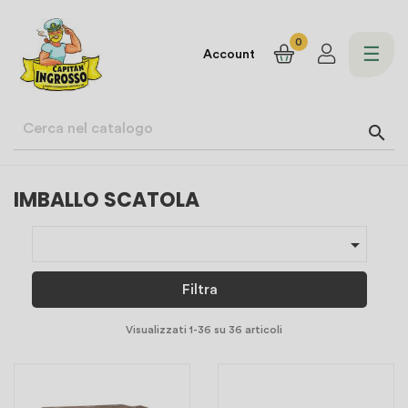
0
navi
☰
Account
Togg

IMBALLO SCATOLA

Filtra
Visualizzati 1-36 su 36 articoli