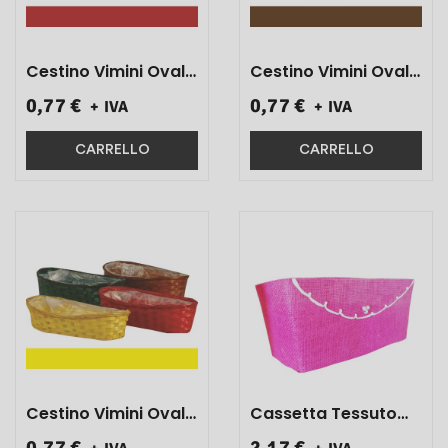
Cestino Vimini Ovale
Cestino Vimini Ovale
Rosso 13x25x7 1 Pz}
Marrone 13x25x7 1
0,77 €
0,77 €
+ IVA
+ IVA
Pz}
CARRELLO
CARRELLO
Cestino Vimini Ovale
Cassetta Tessuto
Giallo 13x25x7 1 Pz}
Con Perle
0,77 €
2,17 €