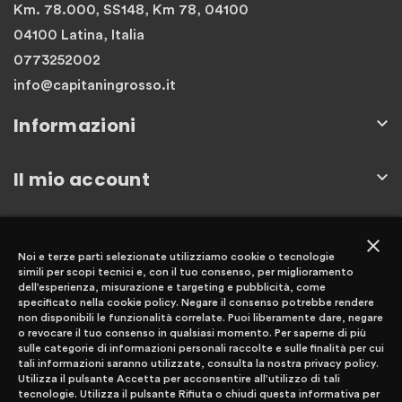
Km. 78.000, SS148, Km 78, 04100
04100 Latina, Italia
0773252002
info@capitaningrosso.it
Informazioni

Il mio account

Newsletter
close
Noi e terze parti selezionate utilizziamo cookie o tecnologie
simili per scopi tecnici e, con il tuo consenso, per miglioramento
dell’esperienza, misurazione e targeting e pubblicità, come
specificato nella cookie policy. Negare il consenso potrebbe rendere
non disponibili le funzionalità correlate. Puoi liberamente dare, negare
o revocare il tuo consenso in qualsiasi momento. Per saperne di più
Iscriviti
sulle categorie di informazioni personali raccolte e sulle finalità per cui
tali informazioni saranno utilizzate, consulta la nostra privacy policy.
Utilizza il pulsante Accetta per acconsentire all’utilizzo di tali
tecnologie. Utilizza il pulsante Rifiuta o chiudi questa informativa per