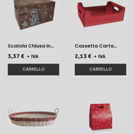
Scatola Chiusa In
Cassetta Carta
Carta Effetto Legno
Rosso 40,5x29x15 1
3,37 €
2,13 €
+ IVA
+ IVA
30 X 38 X 22 1 Pz}
Pz}
CARRELLO
CARRELLO