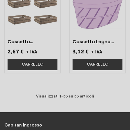
Cassetta
Cassetta Legno
Rettangolare A
Ovale Viola
2,67 €
3,12 €
+ IVA
+ IVA
Stecche Invecchiato
42x24x20 1 Pz}
29x18x8 1 Pz}
CARRELLO
CARRELLO
Visualizzati 1-36 su 36 articoli
Capitan Ingrosso