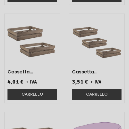
Cassetta
Cassetta
Rettangolare A
Rettangolare A
4,01 €
3,51 €
+ IVA
+ IVA
Stecche Invecchiato
Stecche Invecchiato
37x27x9 1 Pz}
33x23x8 1 Pz}
CARRELLO
CARRELLO