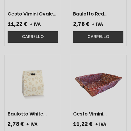
Cesto Vimini Ovale
Baulotto Red
Bianco/Rosso
Universe 33x25x39 1
11,22 €
2,78 €
+ IVA
+ IVA
C/Manici In Metallo
Pz}
58x50x9 1 Pz}
CARRELLO
CARRELLO
Baulotto White
Cesto Vimini
Universe 33x25x39 1
Rettangolare
2,78 €
11,22 €
+ IVA
+ IVA
Pz Art. 39240}
Marrone C/manici