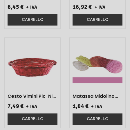
Rettangolare
23 X28 X 43 1 Pz}
6,45 €
16,92 €
+ IVA
+ IVA
Marrone 38x26 1 Pz}
CARRELLO
CARRELLO
Cesto Vimini Pic-Nic
Matassa Midolino
23x28x43 1 Pz}
Fine Rosa Gr 100
7,49 €
1,04 €
+ IVA
+ IVA
Art.300700 1 Pz}
CARRELLO
CARRELLO