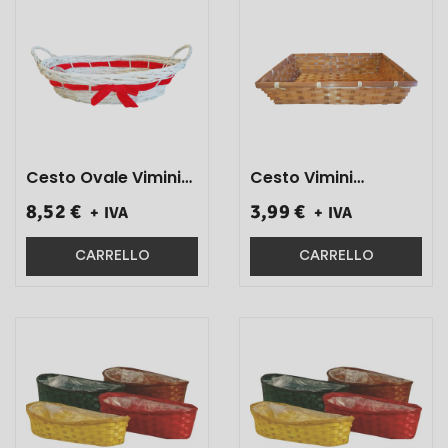
Cesto Ovale Vimini
Cesto Vimini
C/Manici Bianco
Rettangolare
8,52 €
3,99 €
+ IVA
+ IVA
Fiocco Rosso
Marrone 38 X 26 1
49x40x12 1 Pz}
Pz}
CARRELLO
CARRELLO