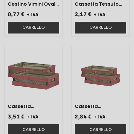
Cestino Vimini Ovale
Cassetta Tessuto
Verde 13x25x7 1 Pz}
Con Perle
0,77 €
2,17 €
+ IVA
+ IVA
Rettangolare Rosa
30x14x14 1 Pz}
CARRELLO
CARRELLO
Cassetta
Cassetta
Rettangolare Bordo'
Rettangolare Bordo'
3,51 €
2,84 €
+ IVA
+ IVA
Con Rete Metallica
Con Rete Metallica
31x22x9 1 Pz}
28x19x8 1 Pz}
CARRELLO
CARRELLO