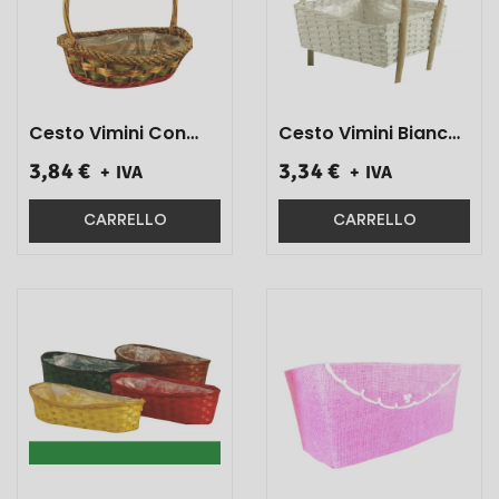
Cesto Vimini Con
Cesto Vimini Bianco
Manico 44x35x11 1
Con Piedi 34x34x12 1
3,84 €
3,34 €
+ IVA
+ IVA
Pz}
Pz}
CARRELLO
CARRELLO