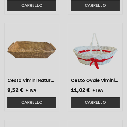
64x49x20 1 Pz}
CARRELLO
CARRELLO
Cesto Vimini Natural
Cesto Ovale Vimini
Rettangolare
Pic-Nic Bianco
9,52 €
11,02 €
+ IVA
+ IVA
C/Manici 50x35x14 1
Fiocco Rosso
Pz}
50x39x16 1 Pz}
CARRELLO
CARRELLO