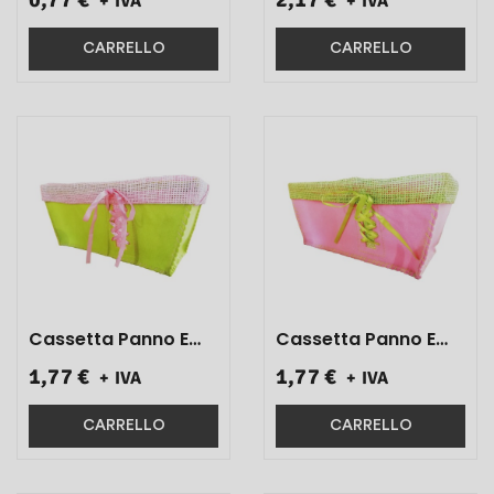
+ IVA
+ IVA
Rettangolare Fuxia
30x14x14 1 Pz}
CARRELLO
CARRELLO
Cassetta Panno E
Cassetta Panno E
Raso Rettangolare
Raso Rettangolare
1,77 €
1,77 €
+ IVA
+ IVA
Verde 29x14x12 1 Pz}
Rosa 29x14x12 1 Pz}
CARRELLO
CARRELLO