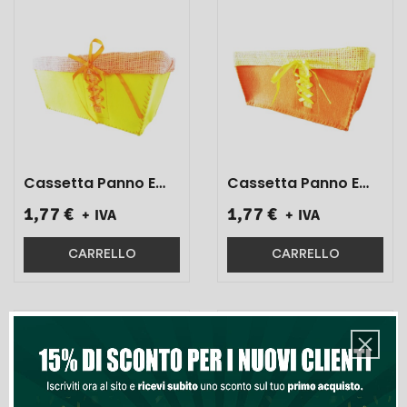
Cassetta Panno E
Cassetta Panno E
Raso Rettangolare
Raso Rettangolare
1,77 €
1,77 €
+ IVA
+ IVA
Giallo 29x14x12 1 Pz}
Arancio 29x14x12 1
Pz}
CARRELLO
CARRELLO