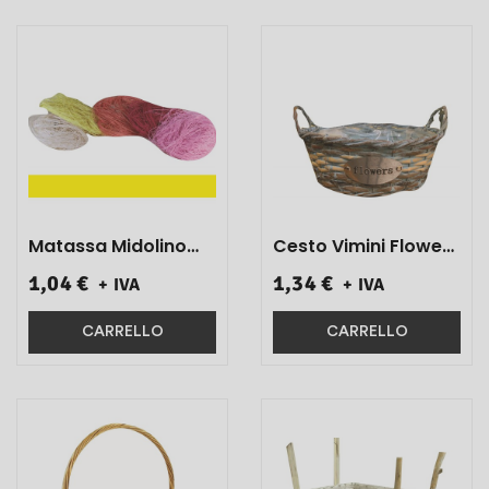
Matassa Midolino
Cesto Vimini Flowers
Fine Giallo Gr 100
Diam. 18x9 H 1 Pz}
1,04 €
1,34 €
+ IVA
+ IVA
Art.300700 1 Pz}
CARRELLO
CARRELLO