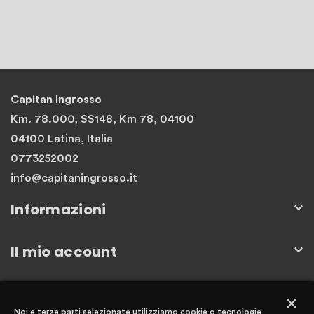
Capitan Ingrosso
Km. 78.000, SS148, Km 78, 04100
04100 Latina, Italia
0773252002
info@capitaningrosso.it
Informazioni

Il mio account

Newsletter
close
Noi e terze parti selezionate utilizziamo cookie o tecnologie