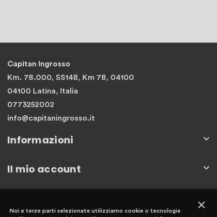
Capitan Ingrosso
Km. 78.000, SS148, Km 78, 04100
04100 Latina, Italia
0773252002
info@capitaningrosso.it
Informazioni

Il mio account

Newsletter
close
Noi e terze parti selezionate utilizziamo cookie o tecnologie