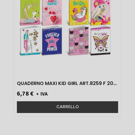
QUADERNO MAXI KID GIRL ART.8259 F 20+1
80 GR RIGO 0B 10 PZ}
6,78 €
+ IVA
CARRELLO