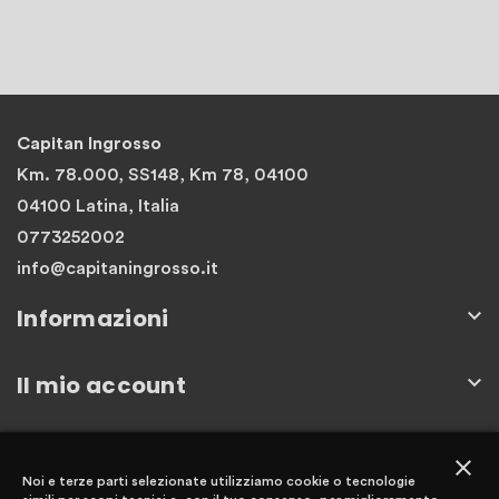
Capitan Ingrosso
Km. 78.000, SS148, Km 78, 04100
04100 Latina, Italia
0773252002
info@capitaningrosso.it
Informazioni

Il mio account

Newsletter
close
Noi e terze parti selezionate utilizziamo cookie o tecnologie