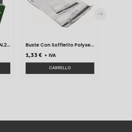
N.2
Buste Con Soffietto Polyself
Per Spedizioni Art.859
1,33 €
+ IVA
50x57+10 2 Pz}
CARRELLO