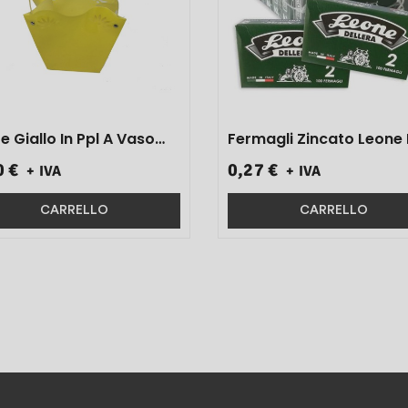
e Giallo In Ppl A Vaso
Fermagli Zincato Leone 
nico 18x19x11 1 Pz}
100 Pz}
0 €
0,27 €
+ IVA
+ IVA
CARRELLO
CARRELLO