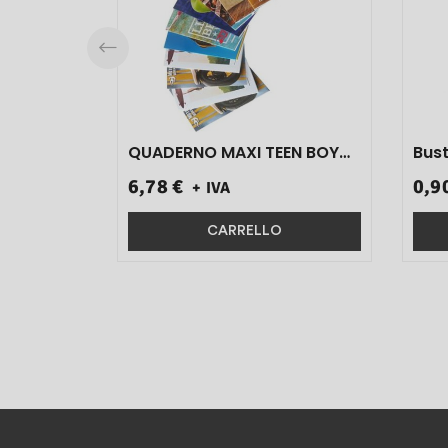
QUADERNO MAXI TEEN BOY
Bust
ART.6566 FG 20+1 80 GR
C/Ma
6,78 €
0,9
+ IVA
RIGO 0C 10 PZ}
CARRELLO