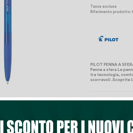
Tasse escluse
Riferimento prodotto: 
PILOT PENNA A SFERA
Penne a sfera Le pen
tra tecnologia, comfo
scorrevoli .Scoprite 

Quantità
Aggiungi Al Ca