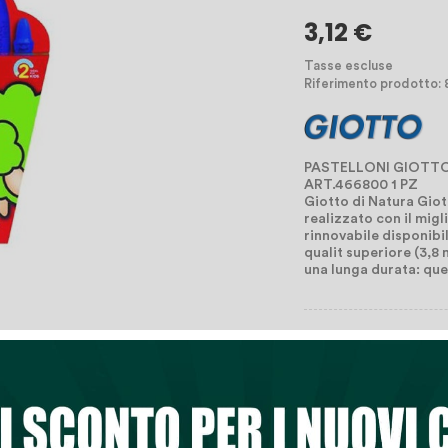
3,12 €
Tasse escluse
Riferimento prodotto:
PASTELLONI GIOTTO
ART.466800 1 PZ
Giotto di Natura Giott
realizzato con il migl
rinnovabile disponibile
qualit superiore (3,8 
una lunga durata: que

Quantità
Aggiungi Al Ca