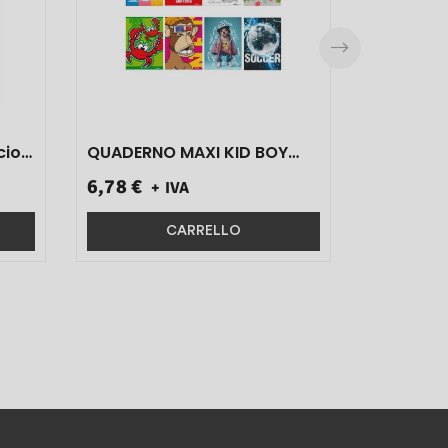
cio
QUADERNO MAXI KID BOY
ART.8253 FG 20+1 GR 80
6,78 €
+ IVA
RIGO 0B 10 PZ}
CARRELLO