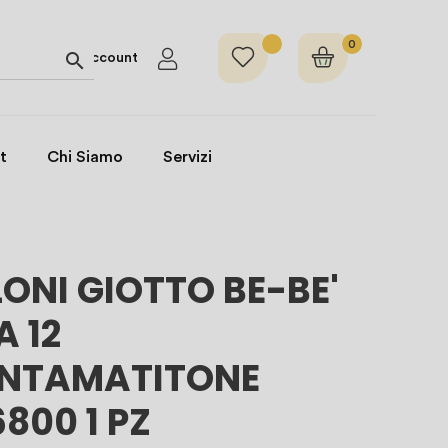
0

Account
t
Chi Siamo
Servizi
ONI GIOTTO BE-BE'
 12
NTAMATITONE
800 1 PZ