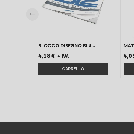
BLOCCO DISEGNO BL4
MAT
LISCIO RIQUADRATO 24X33
4,18 €
4,0
+ IVA
220 GR 20FG ART.6174 1 PZ}
CARRELLO