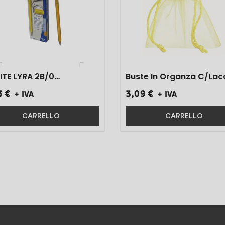
ITE LYRA 2B/0
Buste In Organza C/Lac
ART.1140102 12 PZ}
Milly Giallo 8,5x10 20 Pz}
3 €
3,09 €
+ IVA
+ IVA
CARRELLO
CARRELLO