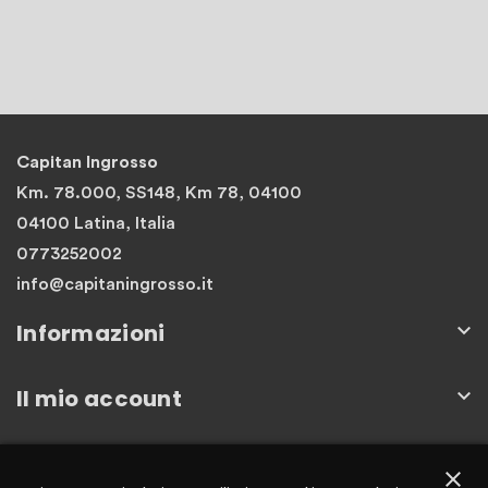
Capitan Ingrosso
Km. 78.000, SS148, Km 78, 04100
04100 Latina, Italia
0773252002
info@capitaningrosso.it
Informazioni

Il mio account

Newsletter
close