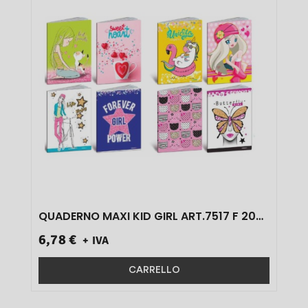
QUADERNO MAXI KID GIRL ART.7517 F 20+1
80 GR RIGO 0C 10 PZ}
6,78 €
+ IVA
CARRELLO