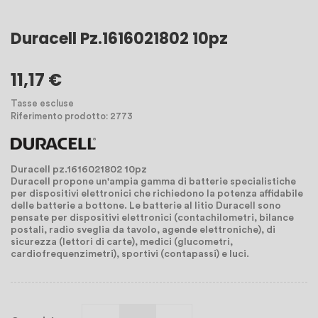
Duracell Pz.1616021802 10pz
11,17 €
Tasse escluse
Riferimento prodotto: 2773
Duracell pz.1616021802 10pz
Duracell propone un'ampia gamma di batterie specialistiche
per dispositivi elettronici che richiedono la potenza affidabile
delle batterie a bottone. Le batterie al litio Duracell sono
pensate per dispositivi elettronici (contachilometri, bilance
postali, radio sveglia da tavolo, agende elettroniche), di
sicurezza (lettori di carte), medici (glucometri,
cardiofrequenzimetri), sportivi (contapassi) e luci.