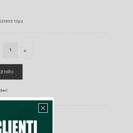
.021802 10pz
rrello
deri
n magazzino