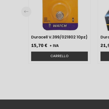
Duracell V.399/021802 10pz}
Dura
15,70 €
21,
+ IVA
CARRELLO