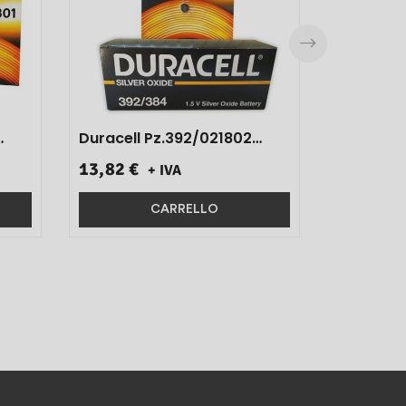
Duracell Pz.392/021802
10pz}
13,82 €
+ IVA
CARRELLO