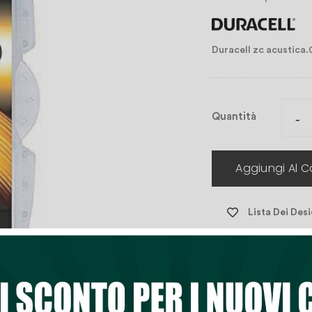
Duracell zc acustica
Quantità
Aggiungi Al Ca
Lista Dei Desi


Ultimi articoli i