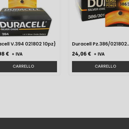
cell V.394 021802 10pz}
Duracell Pz.386/021802
10pz}
98 €
24,06 €
+ IVA
+ IVA
CARRELLO
CARRELLO