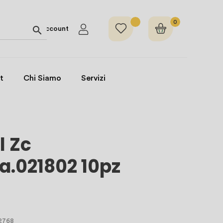
0

Account
t
Chi Siamo
Servizi
l Zc
a.021802 10pz
 2768