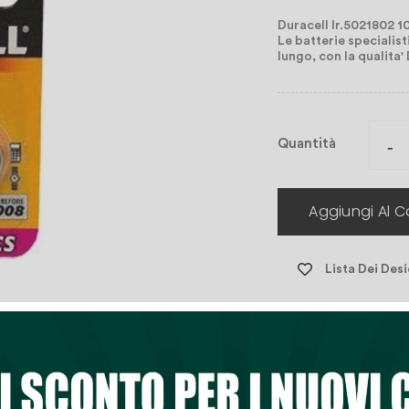
Duracell lr.5021802 1
Le batterie specialist
lungo, con la qualita
Quantità
Aggiungi Al Ca
Lista Dei Desi


Ultimi articoli i