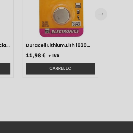
Duracell Lithium.lith 1620
10pz}
11,98 €
+ IVA
CARRELLO