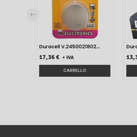
Duracell V.2450021802
Dura
10pz}
17,36 €
13,
+ IVA
CARRELLO