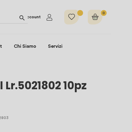
0

Account
t
Chi Siamo
Servizi
l Lr.5021802 10pz
 2803