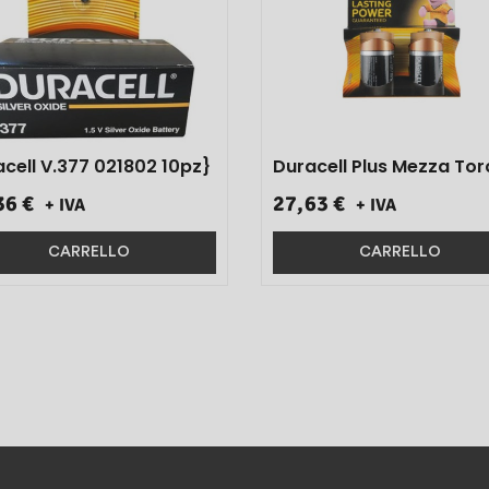
cell V.377 021802 10pz}
Duracell Plus Mezza Torcia
Plus Mn Bl Pz.100% 1/2
36 €
27,63 €
+ IVA
+ IVA
T021802 10pz}
CARRELLO
CARRELLO