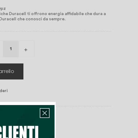
0pz
iche Duracell ti offrono energia affidabile che dura a
' Duracell che conosci da sempre.
rrello
deri
n magazzino