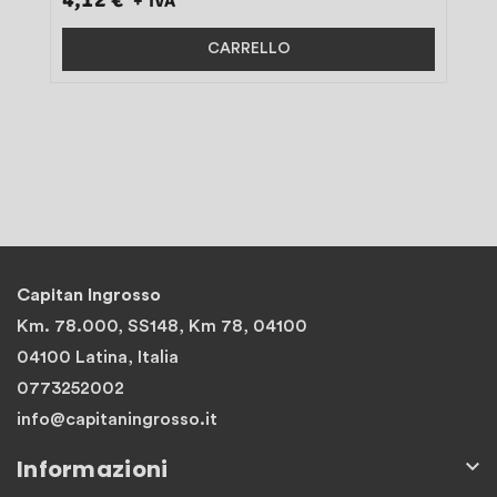
+ IVA
PZ}
CARRELLO
Capitan Ingrosso
Km. 78.000, SS148, Km 78, 04100
04100 Latina, Italia
0773252002
info@capitaningrosso.it
Informazioni
