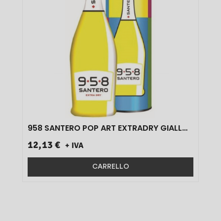
958 SANTERO POP ART EXTRADRY GIALLO
METAL BOX 11.5% P1510 CL75 1 PZ}
12,13 €
+ IVA
CARRELLO