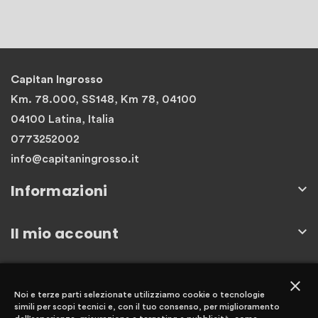
Capitan Ingrosso
Km. 78.000, SS148, Km 78, 04100
04100 Latina, Italia
0773252002
info@capitaningrosso.it
Informazioni

Il mio account

Newsletter
close
Noi e terze parti selezionate utilizziamo cookie o tecnologie
simili per scopi tecnici e, con il tuo consenso, per miglioramento