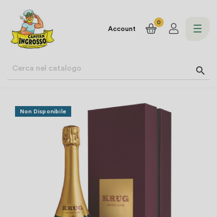
0
navi
☰
Account
Togg

Non Disponibile