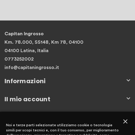
Capitan Ingrosso
Km. 78.000, SS148, Km 78, 04100
04100 Latina, Italia
0773252002
info@capitaningrosso.it
Informazioni

Il mio account

Newsletter
close
Noi e terze parti selezionate utilizziamo cookie o tecnologie
simili per scopi tecnici e, con il tuo consenso, per miglioramento