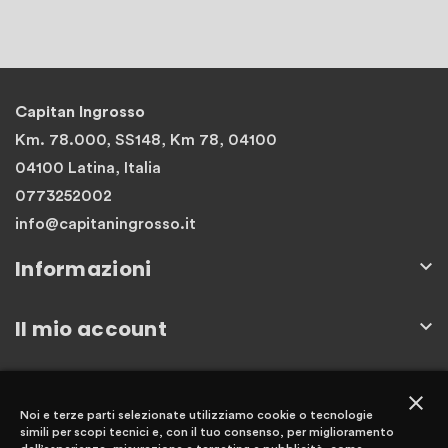
Capitan Ingrosso
Km. 78.000, SS148, Km 78, 04100
04100 Latina, Italia
0773252002
info@capitaningrosso.it
Informazioni

Il mio account

Newsletter
close
Noi e terze parti selezionate utilizziamo cookie o tecnologie
simili per scopi tecnici e, con il tuo consenso, per miglioramento