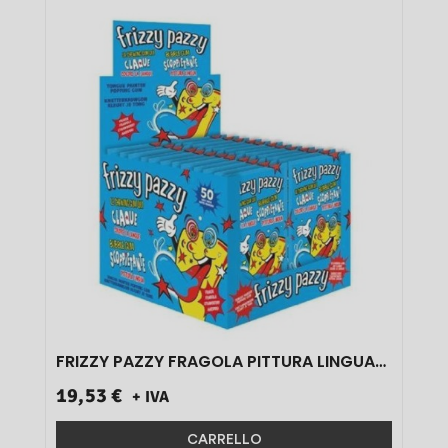
T
FRIZZY PAZZY FRAGOLA PITTURA LINGUA
50 PZ}
19,53 €
+ IVA
CARRELLO