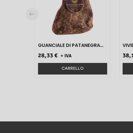
GUANCIALE DI PATANEGRA
VIVI
100 % DI BELLOTA 1,200 KG 1
MON
28,33 €
38,
+ IVA
PZ}
CARRELLO