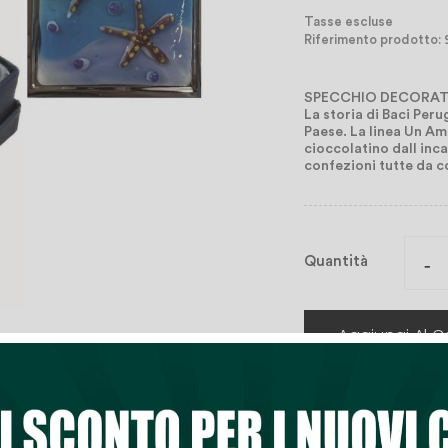
Tasse escluse
Riferimento prodotto:
SPECCHIO DECORATO
La storia di Baci Peru
Paese. La linea Un Am
cioccolatino dall inc
confezioni tutte da c
Quantità
Aggiungi Al Ca

Lista Dei Desi