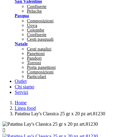
San Valentino
Confiserie
Peluche
Pasqua
Composizioni
Uova
Colombe
Confiserie
Cesti pasquali
Natale
Cesti natalizi
Panettoni
Pandori
Torroni
Porta panettoni
Composizioni
Particolari
Outlet
Chi siamo
Servizi
Home
Linea food
Patatina Lay's Classica 25 gr x 20 pz art.81230
