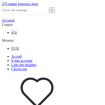

Account
Lingua:
Moneta:
EUR
Accedi
Il mio account
Lista dei desideri
Check-out