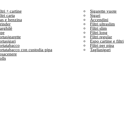
ltri + cartine
Sigarette vuote
ltri carta
Sigari
as e benzina
Accendini
rinder
Filtri ultraslim
arghilè
Filtri slim
ipe
Filtri long
ortasigarette
Filtri regular
ortasigari
Espo cartine e filtri
ortatabacco
Filtri per pipa
ortatabacco con custodia pipa
Tagliasigari
osacenere
olls