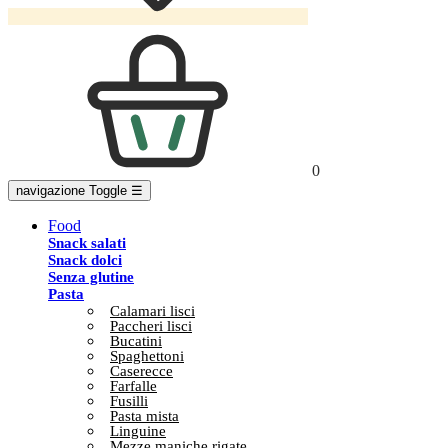
0
navigazione Toggle
☰
Food
Snack salati
Snack dolci
Senza glutine
Pasta
Calamari lisci
Paccheri lisci
Bucatini
Spaghettoni
Caserecce
Farfalle
Fusilli
Pasta mista
Linguine
Mezze maniche rigate