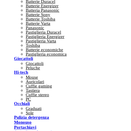
Batterie Duracel
Batterie Energizer
Batteria Panasonic
Batterie Sony
Batterie Toshiba
Batterie Varta
Panasonic
Pastiglieria Duracel
Pastiglieria Energizer
Pastiglieria Varta
Toshiba
Batterie economiche
Pastiglieria economica
Giocattoli
Giocattoli
Peluche
Hi-tech
Mouse
Auricolari
Cuffie gaming
Tastiera
Cuffie stereo
PC
Occhiali
Graduati
Sole
Pulizia detergenza
Monouso
Portachiavi