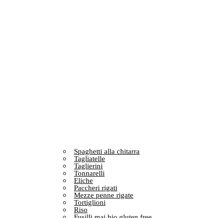
Spaghetti alla chitarra
Tagliatelle
Taglierini
Tonnarelli
Eliche
Paccheri rigati
Mezze penne rigate
Tortiglioni
Riso
Fusilli mai bio gluten free