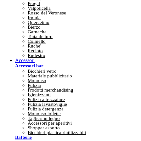
Pragal
Valpolicella
Rosso del Veronese
Irpinia
Quercetino
Bierzo
Garnacha
Tinta de toro
Colmello
Ruche'
Recioto
Rudestro
Accessori
Accessori bar
Bicchieri vetro
Materiale pubblicitario
Monouso
Pulizia
Prodotti merchandising
Igienizzanti
Pulizia attrezzature
Pulizia lavastoviglie
Pulizia detergenza
Monouso toilette
Taglieri in legno
Accessori per aperitivi
Shopper asporto
Bicchieri plastica riutilizzabili
Batterie