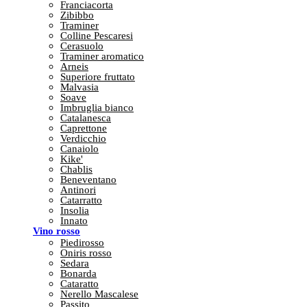
Franciacorta
Zibibbo
Traminer
Colline Pescaresi
Cerasuolo
Traminer aromatico
Arneis
Superiore fruttato
Malvasia
Soave
Imbruglia bianco
Catalanesca
Caprettone
Verdicchio
Canaiolo
Kike'
Chablis
Beneventano
Antinori
Catarratto
Insolia
Innato
Vino rosso
Piedirosso
Oniris rosso
Sedara
Bonarda
Cataratto
Nerello Mascalese
Passito