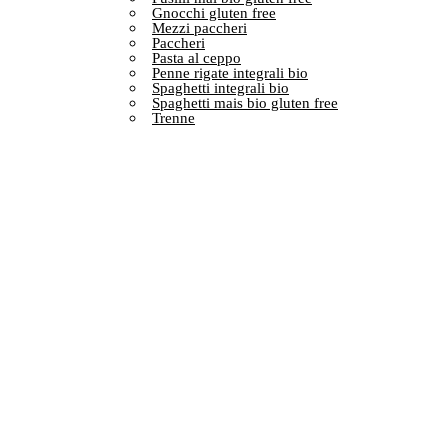
Gnocchi gluten free
Mezzi paccheri
Paccheri
Pasta al ceppo
Penne rigate integrali bio
Spaghetti integrali bio
Spaghetti mais bio gluten free
Trenne