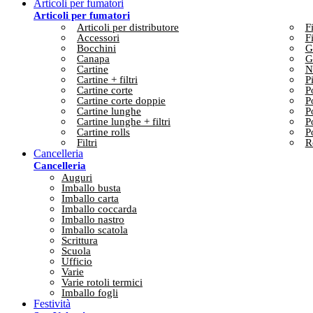
Articoli per fumatori
Articoli per fumatori
Articoli per distributore
Fi
Accessori
Fi
Bocchini
G
Canapa
G
Cartine
N
Cartine + filtri
P
Cartine corte
P
Cartine corte doppie
P
Cartine lunghe
P
Cartine lunghe + filtri
P
Cartine rolls
P
Filtri
R
Cancelleria
Cancelleria
Auguri
Imballo busta
Imballo carta
Imballo coccarda
Imballo nastro
Imballo scatola
Scrittura
Scuola
Ufficio
Varie
Varie rotoli termici
Imballo fogli
Festività