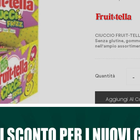
CIUCCIO FRUIT-TELL
Senza glutine, gommosa
nell'ampio assortimen
Quantità
Aggiungi Al Ca

Lista Dei Desi