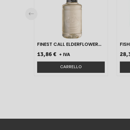
FINEST CALL ELDERFLOWER
FISHE
SYRUP LT 1 PZ 1}
24 
13,86 €
28,
+ IVA
CARRELLO