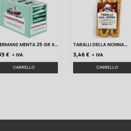
RMANS MENTA 25 GR X
TARALLI DELLA NONNA
PZ}
ART.100 350 GR 1 PZ}
35 €
3,46 €
+ IVA
+ IVA
CARRELLO
CARRELLO