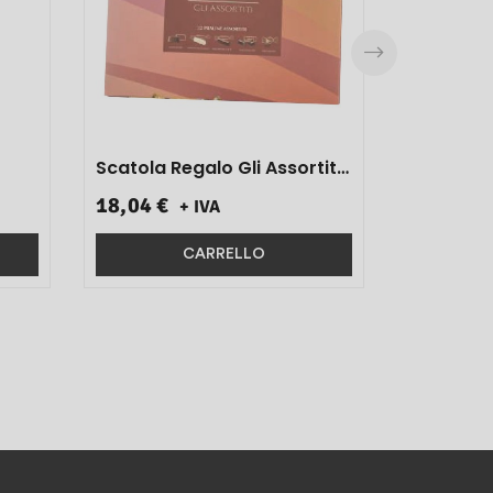
Scatola Regalo Gli Assortiti
Art.865183 320 Gr 1 Pz}
18,04 €
+ IVA
CARRELLO