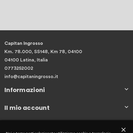
Capitan Ingrosso
Km. 78.000, SS148, Km 78, 04100
04100 Latina, Italia
0773252002
info@capitaningrosso.it
Informazioni

Il mio account

Newsletter
close