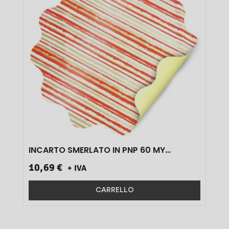
INCARTO SMERLATO IN PNP 60 MY
ROSSO/ORO ART.V49PM-D1J 10 PZ}
10,69 €
+ IVA
CARRELLO