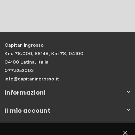
Capitan Ingrosso
Km. 78.000, SS148, Km 78, 04100
04100 Latina, Italia
0773252002
info@capitaningrosso.it
Informazioni

Il mio account

Newsletter
close