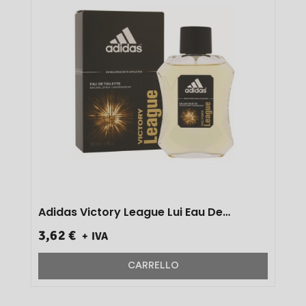
Adidas Victory League Lui Eau De
Toilette Vapo 100 Ml + 2 Cioccolatini Per
3,62 €
+ IVA
Il Tuo Papà 1 Pz}
CARRELLO