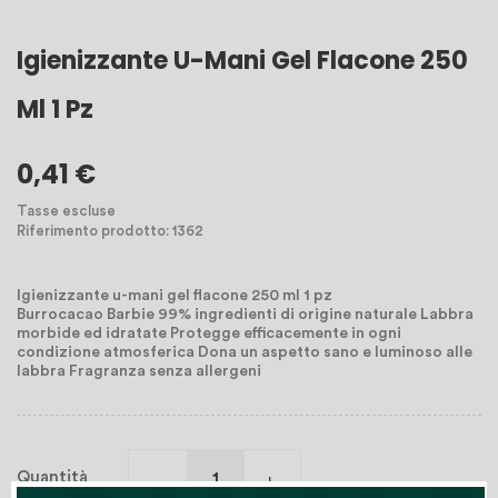
Igienizzante U-Mani Gel Flacone 250
Ml 1 Pz
0,41 €
Tasse escluse
Riferimento prodotto: 1362
Igienizzante u-mani gel flacone 250 ml 1 pz
Burrocacao Barbie 99% ingredienti di origine naturale Labbra
morbide ed idratate Protegge efficacemente in ogni
condizione atmosferica Dona un aspetto sano e luminoso alle
labbra Fragranza senza allergeni
Quantità