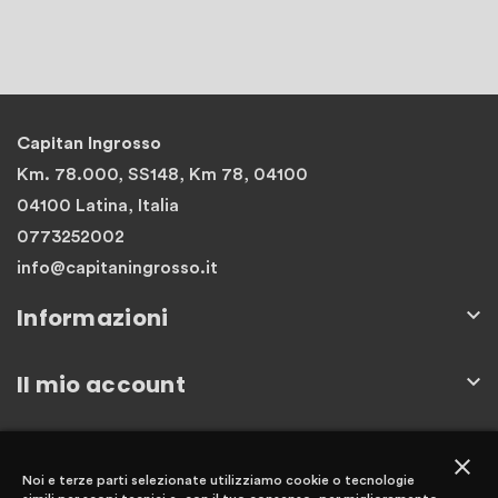
Capitan Ingrosso
Km. 78.000, SS148, Km 78, 04100
04100 Latina, Italia
0773252002
info@capitaningrosso.it
Informazioni

Il mio account

Newsletter
close
Noi e terze parti selezionate utilizziamo cookie o tecnologie