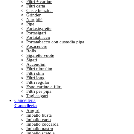
Filtri + cartine
Filtri carta
Gas e benzina
Grinder
Narghilè
Pipe
Portasigarette
Portasigari
Portatabacco
Portatabacco con custodia pipa
Posacenere
Rolls
Sigarette vuote
Sigari
Accendini
Filtri ultraslim
Filtri slim
Filtri long
Filtri regular
Espo cartine e filtri
Filtri per pipa
Tagliasigari
Cancelleria
Cancelleria
Auguri
Imballo busta
Imballo carta
Imballo coccarda
Imballo nastro
Imballo scatola