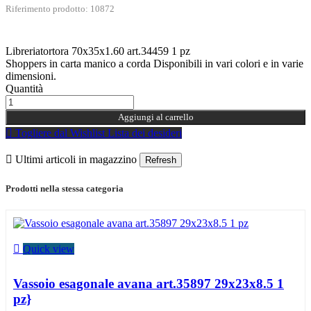
Riferimento prodotto: 10872
Libreriatortora 70x35x1.60 art.34459 1 pz
Shoppers in carta manico a corda Disponibili in vari colori e in varie
dimensioni.
Quantità
Aggiungi al carrello

Togliere dal Wishlist
Lista dei desideri

Ultimi articoli in magazzino
Prodotti nella stessa categoria

Quick view
Vassoio esagonale avana art.35897 29x23x8.5 1
pz}