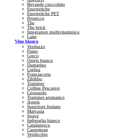
Bevande cioccolato
Energetiche
Energetiche PET
Prosecco
The
The brick
Integratore multivitaminico
Latte
Vino bianco
Verduzzo
Fiano
Greco
Oniris bianco
Damarino
Lighea
Franciacorta
Zibibbo
Traminer
Colline Pescaresi
Cerasuolo
Traminer aromatico
Arneis
Superiore fruttato
Malvasia
Soave
Imbruglia bianco
Catalanesca
Caprettone
Verdicchio