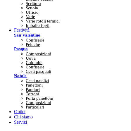
Scrittura
Scuola
Ufficio
Varie
Varie rotoli termici
Imballo fogli
Festività
San Valentino
Confiserie
Peluche
Pasqua
Composizioni
Uova
Colombe
Confiserie
Cesti pasquali
Natale
Cesti natalizi
Panettoni
Pandori
Torroni
Porta panettoni
Composizioni
Particolari
Outlet
Chi siamo
Servizi