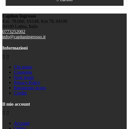
Capitan Ingrosso
Km. 78.000, SS148, Km 78, 04100
04100 Latina, Italia
0773252002
info@capitaningrosso.it
Informazioni


Chi siamo
Consegna
Note legali
Privacy Policy
Pagamento sicuro
Credits
Il mio account


Account
Ordini