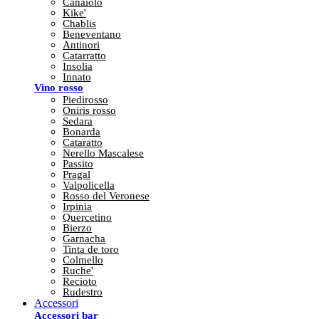
Canaiolo
Kike'
Chablis
Beneventano
Antinori
Catarratto
Insolia
Innato
Vino rosso
Piedirosso
Oniris rosso
Sedara
Bonarda
Cataratto
Nerello Mascalese
Passito
Pragal
Valpolicella
Rosso del Veronese
Irpinia
Quercetino
Bierzo
Garnacha
Tinta de toro
Colmello
Ruche'
Recioto
Rudestro
Accessori
Accessori bar