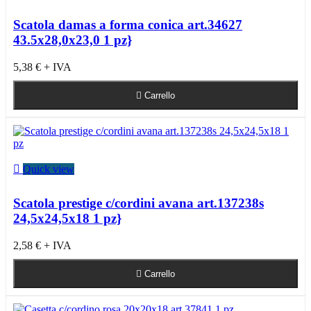
Scatola damas a forma conica art.34627
43.5x28,0x23,0 1 pz}
5,38 €
+ IVA

Carrello

Quick view
Scatola prestige c/cordini avana art.137238s
24,5x24,5x18 1 pz}
2,58 €
+ IVA

Carrello