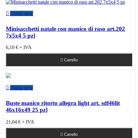

Quick view
Minisacchetti natale con manico di raso art.202
7x5x4 5 pz}
6,10 €
+ IVA

Carrello

Quick view
Buste manico ritorto allegra light art. sdf46lit
46x16x49 25 pz}
21,04 €
+ IVA

Carrello