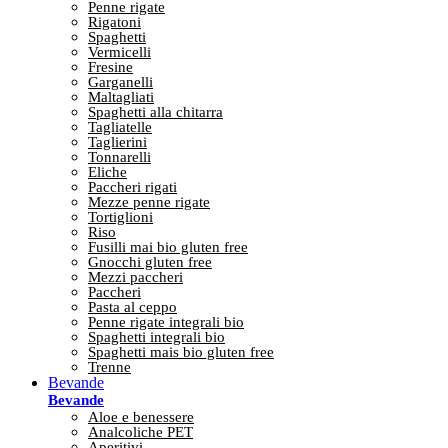
Penne rigate
Rigatoni
Spaghetti
Vermicelli
Fresine
Garganelli
Maltagliati
Spaghetti alla chitarra
Tagliatelle
Taglierini
Tonnarelli
Eliche
Paccheri rigati
Mezze penne rigate
Tortiglioni
Riso
Fusilli mai bio gluten free
Gnocchi gluten free
Mezzi paccheri
Paccheri
Pasta al ceppo
Penne rigate integrali bio
Spaghetti integrali bio
Spaghetti mais bio gluten free
Trenne
Bevande
Bevande
Aloe e benessere
Analcoliche PET
Aperitivi