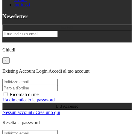
Indirizzi
Newsletter
Iscriviti
Chiudi
×
Existing Account Login
Accedi al tuo account
Ricordati di me
Ha dimenticato la password


Accesso
Nessun account? Crea uno qui
Resetta la password