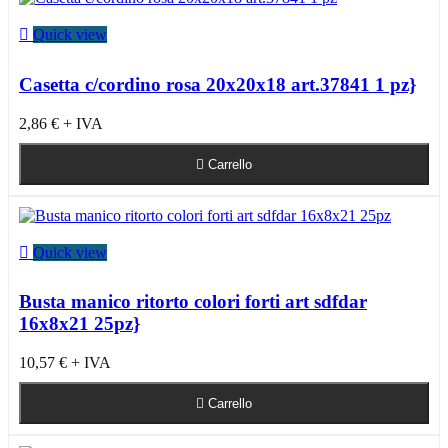

Quick view
Casetta c/cordino rosa 20x20x18 art.37841 1 pz}
2,86 €
+ IVA

Carrello

Quick view
Busta manico ritorto colori forti art sdfdar
16x8x21 25pz}
10,57 €
+ IVA

Carrello