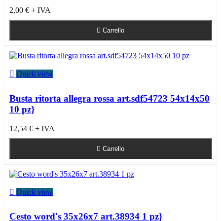
2,00 €
+ IVA

Carrello

Quick view
Busta ritorta allegra rossa art.sdf54723 54x14x50
10 pz}
12,54 €
+ IVA

Carrello

Quick view
Cesto word's 35x26x7 art.38934 1 pz}