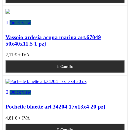

Quick view
Vassoio ardesia acqua marina art.67049
50x40x11.5 1 pz}
2,11 €
+ IVA

Carrello

Quick view
Pochette bluette art.34204 17x13x4 20 pz}
4,81 €
+ IVA

Carrello