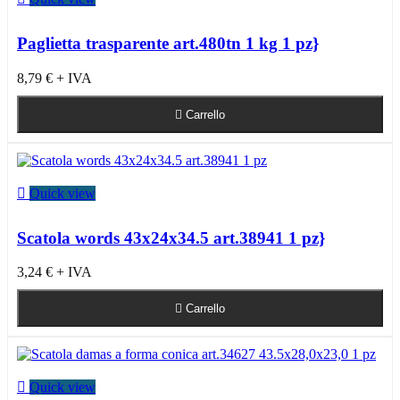
Paglietta trasparente art.480tn 1 kg 1 pz}
8,79 €
+ IVA

Carrello

Quick view
Scatola words 43x24x34.5 art.38941 1 pz}
3,24 €
+ IVA

Carrello

Quick view