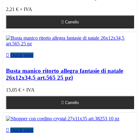
2,21 €
+ IVA

Carrello

Quick view
Busta manico ritorto allegra fantasie di natale
26x12x34,5 art.565 25 pz}
15,05 €
+ IVA

Carrello

Quick view