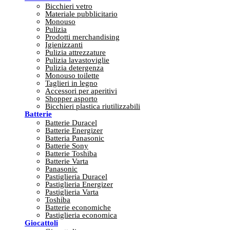
Bicchieri vetro
Materiale pubblicitario
Monouso
Pulizia
Prodotti merchandising
Igienizzanti
Pulizia attrezzature
Pulizia lavastoviglie
Pulizia detergenza
Monouso toilette
Taglieri in legno
Accessori per aperitivi
Shopper asporto
Bicchieri plastica riutilizzabili
Batterie
Batterie Duracel
Batterie Energizer
Batteria Panasonic
Batterie Sony
Batterie Toshiba
Batterie Varta
Panasonic
Pastiglieria Duracel
Pastiglieria Energizer
Pastiglieria Varta
Toshiba
Batterie economiche
Pastiglieria economica
Giocattoli