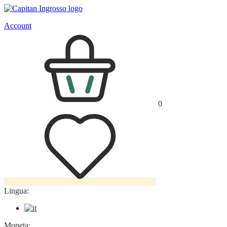
Account
0
Lingua:
Moneta: