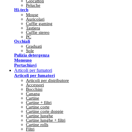
Giocattoli
Peluche
Hi-tech
Mouse
Auricolari
Cuffie gaming
Tastiera
Cuffie stereo
PC
Occhiali
Graduati
Sole
Pulizia detergenza
Monouso
Portachiavi
Articoli per fumatori
Articoli per fumatori
Articoli per distributore
Accessori
Bocchini
Canapa
Cartine
Cartine + filtri
Cartine corte
Cartine corte doppie
Cartine lunghe
Cartine lunghe + filtri
Cartine rolls
Filtri