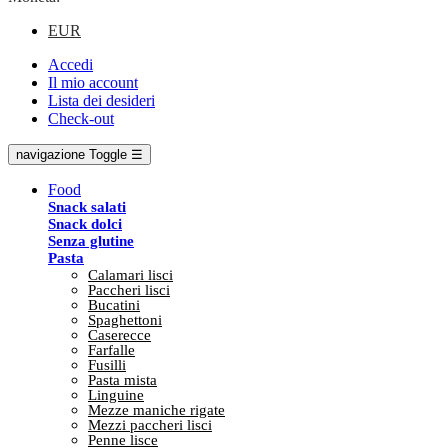
EUR
Accedi
Il mio account
Lista dei desideri
Check-out
navigazione Toggle
☰
Food
Snack salati
Snack dolci
Senza glutine
Pasta
Calamari lisci
Paccheri lisci
Bucatini
Spaghettoni
Caserecce
Farfalle
Fusilli
Pasta mista
Linguine
Mezze maniche rigate
Mezzi paccheri lisci
Penne lisce