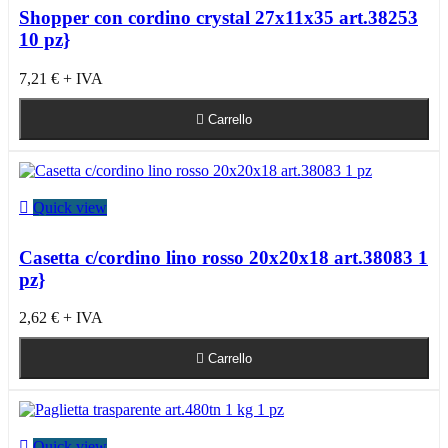
Shopper con cordino crystal 27x11x35 art.38253
10 pz}
7,21 €
+ IVA

Carrello

Quick view
Casetta c/cordino lino rosso 20x20x18 art.38083 1
pz}
2,62 €
+ IVA

Carrello

Quick view