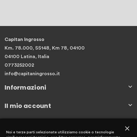
Capitan Ingrosso
Km. 78.000, SS148, Km 78, 04100
04100 Latina, Italia
0773252002
info@capitaningrosso.it
Informazioni

Il mio account

Newsletter
close
Noi e terze parti selezionate utilizziamo cookie o tecnologie