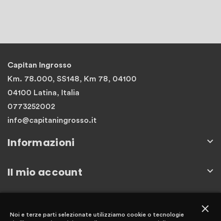
Capitan Ingrosso
Km. 78.000, SS148, Km 78, 04100
04100 Latina, Italia
0773252002
info@capitaningrosso.it
Informazioni

Il mio account

Newsletter
close
Noi e terze parti selezionate utilizziamo cookie o tecnologie