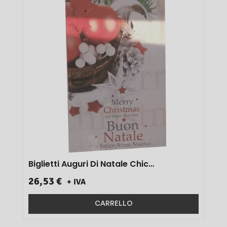
B
Biglietti Auguri Di Natale Chic
Biglietto+busta Art.n30008 9x14 100 Pz}
26,53 €
+ IVA
CARRELLO