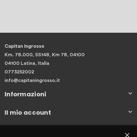
Capitan Ingrosso
Km. 78.000, SS148, Km 78, 04100
04100 Latina, Italia
0773252002
info@capitaningrosso.it
Informazioni

Il mio account

Newsletter
close