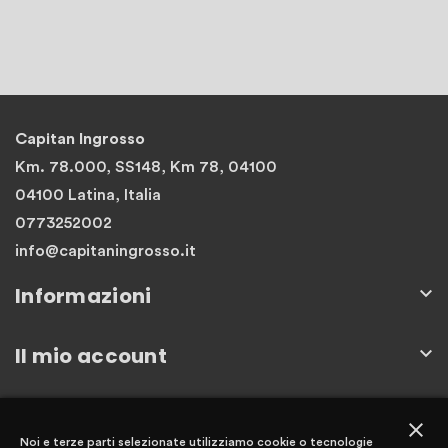
Capitan Ingrosso
Km. 78.000, SS148, Km 78, 04100
04100 Latina, Italia
0773252002
info@capitaningrosso.it
Informazioni

Il mio account

Newsletter
close
Noi e terze parti selezionate utilizziamo cookie o tecnologie