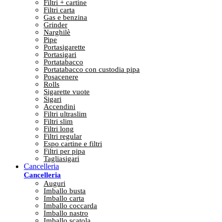
Filtri + cartine
Filtri carta
Gas e benzina
Grinder
Narghilè
Pipe
Portasigarette
Portasigari
Portatabacco
Portatabacco con custodia pipa
Posacenere
Rolls
Sigarette vuote
Sigari
Accendini
Filtri ultraslim
Filtri slim
Filtri long
Filtri regular
Espo cartine e filtri
Filtri per pipa
Tagliasigari
Cancelleria
Cancelleria
Auguri
Imballo busta
Imballo carta
Imballo coccarda
Imballo nastro
Imballo scatola