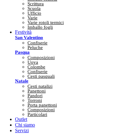
Scrittura
Scuola
Ufficio
Varie
Varie rotoli termici
Imballo fogli
Festività
San Valentino
Confiserie
Peluche
Pasqua
Composizioni
Uova
Colombe
Confiserie
Cesti pasquali
Natale
Cesti natalizi
Panettoni
Pandori
Torroni
Porta panettoni
Composizioni
Particolari
Outlet
Chi siamo
Servizi