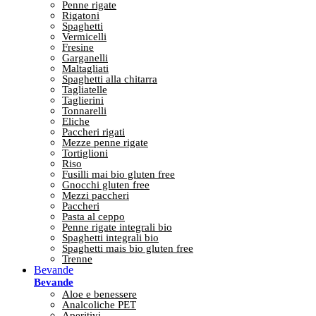
Penne rigate
Rigatoni
Spaghetti
Vermicelli
Fresine
Garganelli
Maltagliati
Spaghetti alla chitarra
Tagliatelle
Taglierini
Tonnarelli
Eliche
Paccheri rigati
Mezze penne rigate
Tortiglioni
Riso
Fusilli mai bio gluten free
Gnocchi gluten free
Mezzi paccheri
Paccheri
Pasta al ceppo
Penne rigate integrali bio
Spaghetti integrali bio
Spaghetti mais bio gluten free
Trenne
Bevande
Bevande
Aloe e benessere
Analcoliche PET
Aperitivi