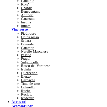
Canaiolo
Kike'
Chablis
Beneventano
Antinori
Catarratto
Insolia
Innato
Vino rosso
Piedirosso
Oniris rosso
Sedara
Bonarda
Cataratto
Nerello Mascalese
Passito
Pragal
Valpolicella
Rosso del Veronese
Irpinia
Quercetino
Bierzo
Garnacha
Tinta de toro
Colmello
Ruche'
Recioto
Rudestro
Accessori
Accessori bar