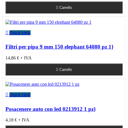

Carrello

Quick view
Filtri per pipa 9 mm 150 elephant 64080 pz 1}
14,86 €
+ IVA

Carrello

Quick view
Posacenere auto con led 0213912 1 pz}
4,18 €
+ IVA