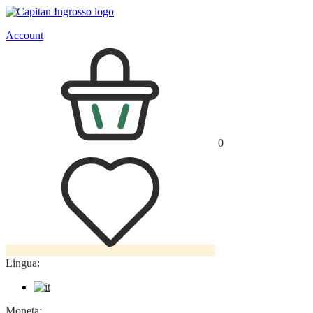
Account
0
Lingua:
Moneta: