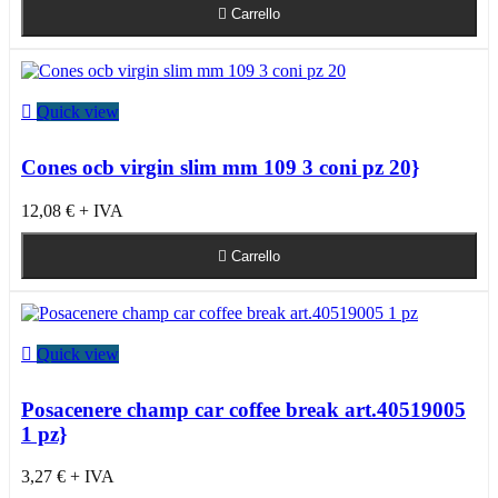

Carrello

Quick view
Cones ocb virgin slim mm 109 3 coni pz 20}
12,08 €
+ IVA

Carrello

Quick view
Posacenere champ car coffee break art.40519005
1 pz}
3,27 €
+ IVA