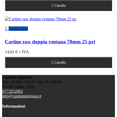

Carrello

Quick view
Cartine raw doppia ventana 70mm 25 pz}
14,81 €
+ IVA

Carrello
Capitan Ingrosso
Km. 78.000, SS148, Km 78, 04100
04100 Latina, Italia
0773252002
info@capitaningrosso.it
Informazioni

