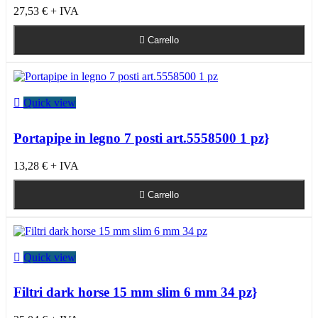
27,53 €
+ IVA

Carrello

Quick view
Portapipe in legno 7 posti art.5558500 1 pz}
13,28 €
+ IVA

Carrello

Quick view
Filtri dark horse 15 mm slim 6 mm 34 pz}