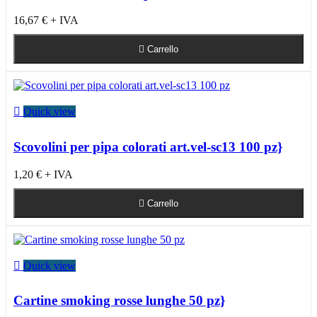
16,67 €
+ IVA

Carrello

Quick view
Scovolini per pipa colorati art.vel-sc13 100 pz}
1,20 €
+ IVA

Carrello

Quick view
Cartine smoking rosse lunghe 50 pz}