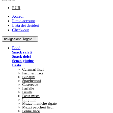
EUR
Accedi
Il mio account
Lista dei desideri
Check-out
navigazione Toggle
☰
Food
Snack salati
Snack dolci
Senza glutine
Pasta
Calamari lisci
Paccheri lisci
Bucatini
Spaghettoni
Caserecce
Farfalle
Fusilli
Pasta mista
Linguine
Mezze maniche rigate
Mezzi paccheri lisci
Penne lisce