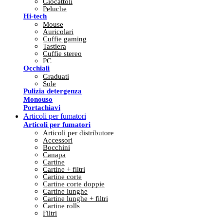
Giocattoli
Peluche
Hi-tech
Mouse
Auricolari
Cuffie gaming
Tastiera
Cuffie stereo
PC
Occhiali
Graduati
Sole
Pulizia detergenza
Monouso
Portachiavi
Articoli per fumatori
Articoli per fumatori
Articoli per distributore
Accessori
Bocchini
Canapa
Cartine
Cartine + filtri
Cartine corte
Cartine corte doppie
Cartine lunghe
Cartine lunghe + filtri
Cartine rolls
Filtri