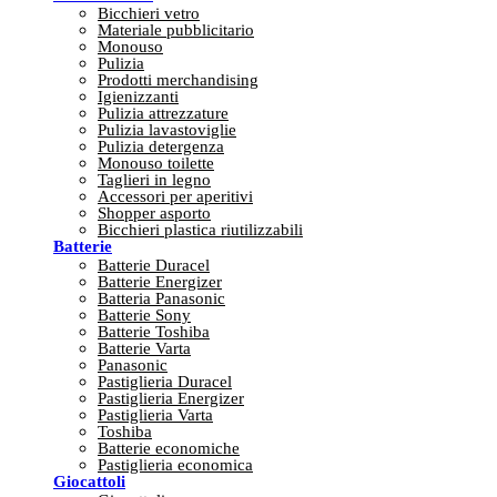
Bicchieri vetro
Materiale pubblicitario
Monouso
Pulizia
Prodotti merchandising
Igienizzanti
Pulizia attrezzature
Pulizia lavastoviglie
Pulizia detergenza
Monouso toilette
Taglieri in legno
Accessori per aperitivi
Shopper asporto
Bicchieri plastica riutilizzabili
Batterie
Batterie Duracel
Batterie Energizer
Batteria Panasonic
Batterie Sony
Batterie Toshiba
Batterie Varta
Panasonic
Pastiglieria Duracel
Pastiglieria Energizer
Pastiglieria Varta
Toshiba
Batterie economiche
Pastiglieria economica
Giocattoli