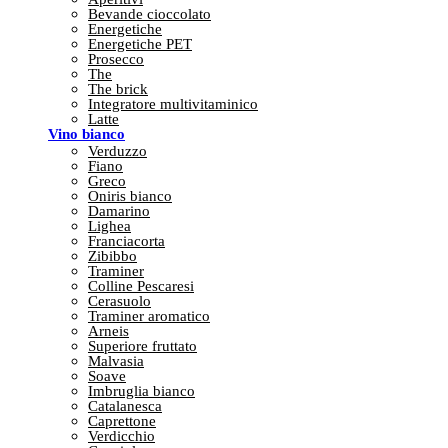
Bevande cioccolato
Energetiche
Energetiche PET
Prosecco
The
The brick
Integratore multivitaminico
Latte
Vino bianco
Verduzzo
Fiano
Greco
Oniris bianco
Damarino
Lighea
Franciacorta
Zibibbo
Traminer
Colline Pescaresi
Cerasuolo
Traminer aromatico
Arneis
Superiore fruttato
Malvasia
Soave
Imbruglia bianco
Catalanesca
Caprettone
Verdicchio