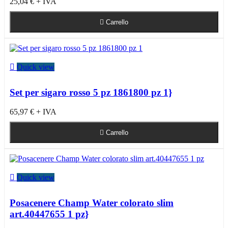
25,04 €
+ IVA

Carrello

Quick view
Set per sigaro rosso 5 pz 1861800 pz 1}
65,97 €
+ IVA

Carrello

Quick view
Posacenere Champ Water colorato slim
art.40447655 1 pz}