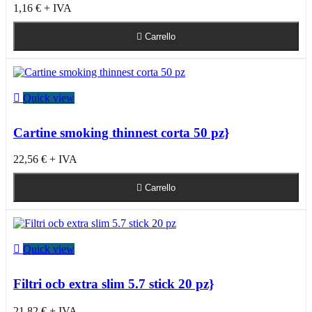
1,16 €
+ IVA

Carrello

Quick view
Cartine smoking thinnest corta 50 pz}
22,56 €
+ IVA

Carrello

Quick view
Filtri ocb extra slim 5.7 stick 20 pz}
21,82 €
+ IVA