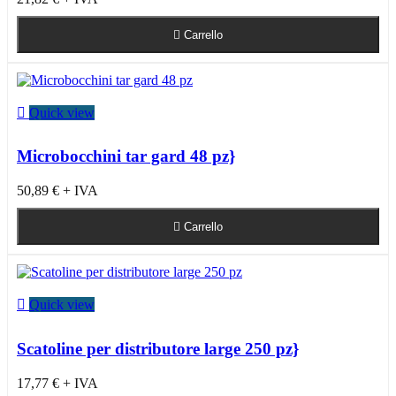

Carrello

Quick view
Microbocchini tar gard 48 pz}
50,89 €
+ IVA

Carrello

Quick view
Scatoline per distributore large 250 pz}
17,77 €
+ IVA