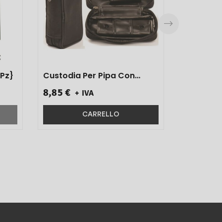
op Filter 50 Pz}
Custodia Per Pipa Con
Portatabacco In Pelle Nera
8,85 €
+ IVA
Art.5558000 1 Pz}
CARRELLO