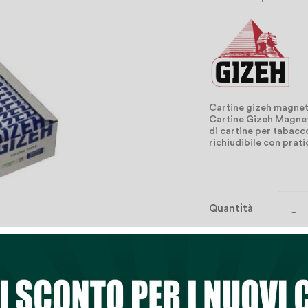
Cartine gizeh magneti
Cartine Gizeh Magneti
di cartine per tabacc
richiudibile con prati
Quantità

Aggiungi Al Ca
Lista Dei Desi