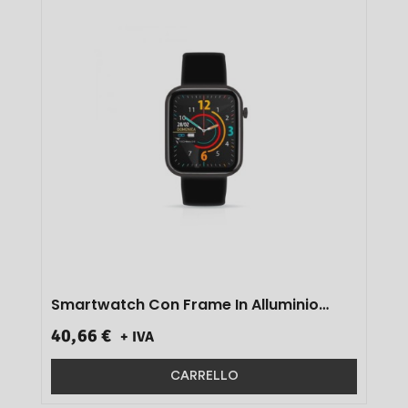
Smartwatch Con Frame In Alluminio
Nero Art.tm-Hava-Fbk 1 Pz}
40,66 €
+ IVA
CARRELLO