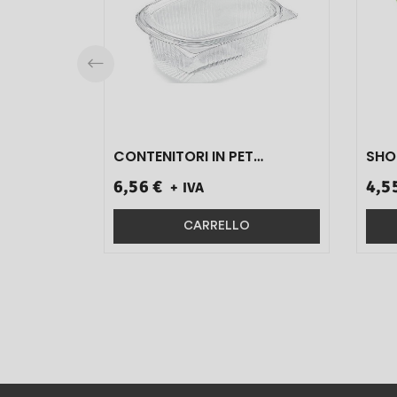
CONTENITORI IN PET
SHO
RICHIUDIBLI 14X11,9X45
6,56 €
4,5
+ IVA
ART.G1-375 50 PZ}
CARRELLO