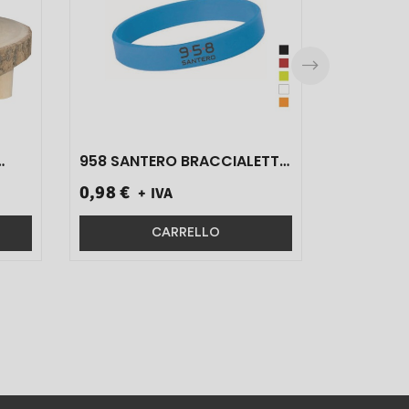
CC 1 POR
958 SANTERO BRACCIALETTO
IN SILICONE VARI COLORI
0,98 €
+ IVA
MO084 1PZ}
CARRELLO