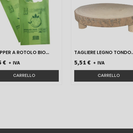
PPER A ROTOLO BIO
TAGLIERE LEGNO TONDO
VERDE 22X50 GR 500 1 PZ}
C/PIEDINI CM 30 1 PZ}
5 €
5,51 €
+ IVA
+ IVA
CARRELLO
CARRELLO